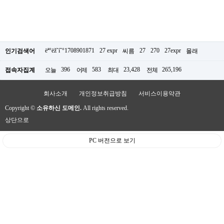
ëª°ëž˜íˆ°1708901871
27 expr
27
270
27expr
인기검색어
씨름
몰래
396
583
23,428
265,196
접속자집계
오늘
어제
최대
전체
회사소개
개인정보취급방침
서비스이용약관
Copyright ©
소유하신 도메인.
All rights reserved.
상단으로
PC 버전으로 보기